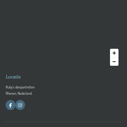
Locatie
Ruby's dierportretten
Rhenen, Nederland
F
I
a
n
c
s
e
t
b
a